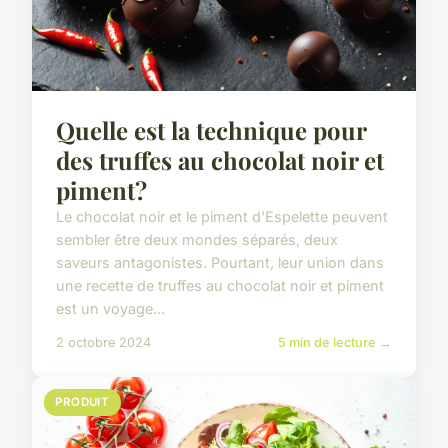
Quelle est la technique pour
des truffes au chocolat noir et
piment?
Le chocolat noir et le piment d'Espelette peuvent
sembler être deux mondes séparés, deux
saveurs antagonistes. Pourtant, leur union dans
une recette de truffes au chocolat noir et piment
est un voyage...
2 octobre 2024
5 min de lecture →
PRODUIT