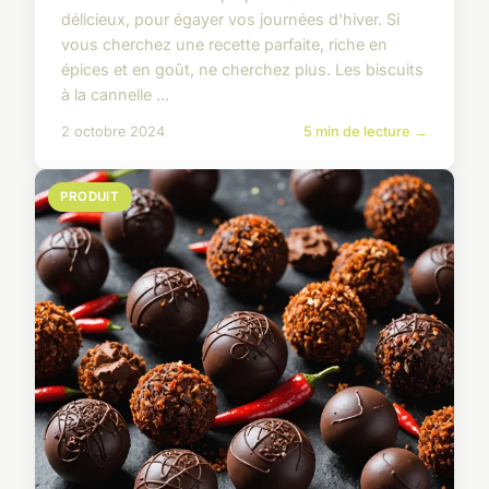
délicieux, pour égayer vos journées d'hiver. Si
vous cherchez une recette parfaite, riche en
épices et en goût, ne cherchez plus. Les biscuits
à la cannelle ...
2 octobre 2024
5 min de lecture →
PRODUIT