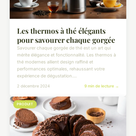
Les thermos à thé élégants
pour savourer chaque gorgée
Savourer chaque gorgée de thé est un art qui
mérite élégance et fonctionnalité. Les thermos à
thé modernes allient design raffiné et
performances optimales, rehaussant votre
expérience de dégustation....
2 décembre 2024
9 min de lecture →
PRODUIT