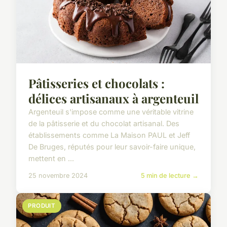
Pâtisseries et chocolats :
délices artisanaux à argenteuil
Argenteuil s'impose comme une véritable vitrine
de la pâtisserie et du chocolat artisanal. Des
établissements comme La Maison PAUL et Jeff
De Bruges, réputés pour leur savoir-faire unique,
mettent en ...
25 novembre 2024
5 min de lecture →
PRODUIT