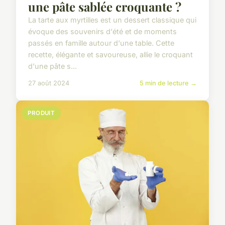
une pâte sablée croquante ?
La tarte aux myrtilles est un dessert classique qui
évoque des souvenirs d'été et de moments
passés en famille autour d'une table. Cette
recette, élégante et savoureuse, allie le croquant
d'une pâte s...
27 août 2024
5 min de lecture →
PRODUIT