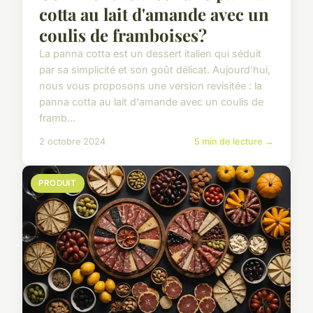
cotta au lait d'amande avec un
coulis de framboises?
La panna cotta est un dessert italien qui séduit
par sa simplicité et son goût délicat. Aujourd'hui,
nous vous proposons une version revisitée : la
panna cotta au lait d'amande avec un coulis de
framb...
2 octobre 2024
5 min de lecture →
PRODUIT