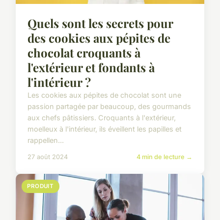
Quels sont les secrets pour
des cookies aux pépites de
chocolat croquants à
l'extérieur et fondants à
l'intérieur ?
Les cookies aux pépites de chocolat sont une
passion partagée par beaucoup, des gourmands
aux chefs pâtissiers. Croquants à l'extérieur,
moelleux à l'intérieur, ils éveillent les papilles et
rappellen...
27 août 2024
4 min de lecture →
PRODUIT