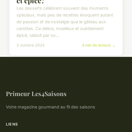
et épicé?
Les desserts célèbrent souvent des moments
spéciaux, mais peu de recettes évoquent autant
de passion et de nostalgie que le gâteau aux
carottes. Ce délice, moelleux et subtilement
épicé, séduit par so...
2 octobre 2024
4 min de lecture →
Primeur Les4Saisons
Votre magazine gourmand au fil des saisons
LIENS