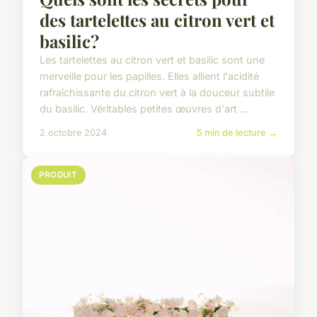
des tartelettes au citron vert et
basilic?
Les tartelettes au citron vert et basilic sont une
merveille pour les papilles. Elles allient l'acidité
rafraîchissante du citron vert à la douceur subtile
du basilic. Véritables petites œuvres d'art ...
2 octobre 2024
5 min de lecture →
PRODUIT