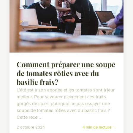
Comment préparer une soupe
de tomates rôties avec du
basilic frais?
L'été est à son apogée et les tomates sont à leur
meilleur. Pour savourer pleinement ces fruits
gorgés de soleil, pourquoi ne pas essayer une
soupe de tomates rôties avec du basilic frais ?
Cette rece...
2 octobre 2024
4 min de lecture →