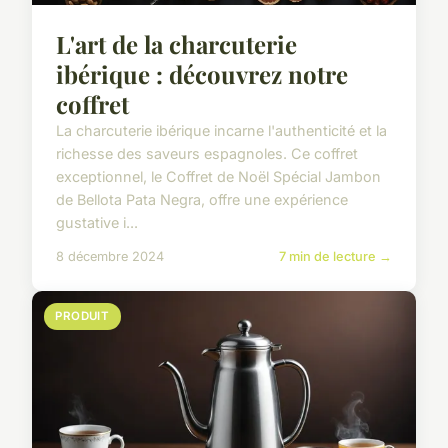
L'art de la charcuterie
ibérique : découvrez notre
coffret
La charcuterie ibérique incarne l'authenticité et la
richesse des saveurs espagnoles. Ce coffret
exceptionnel, le Coffret de Noël Spécial Jambon
de Bellota Pata Negra, offre une expérience
gustative i...
8 décembre 2024
7 min de lecture →
PRODUIT