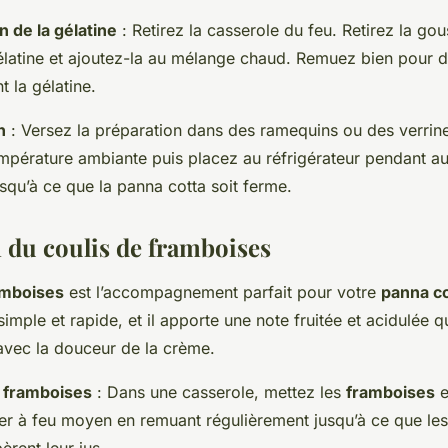
n de la gélatine
: Retirez la casserole du feu. Retirez la gou
élatine et ajoutez-la au mélange chaud. Remuez bien pour 
 la gélatine.
n
: Versez la préparation dans des ramequins ou des verrine
température ambiante puis placez au réfrigérateur pendant a
squ’à ce que la panna cotta soit ferme.
n du coulis de framboises
amboises
est l’accompagnement parfait pour votre
panna co
simple et rapide, et il apporte une note fruitée et acidulée q
avec la douceur de la crème.
 framboises
: Dans une casserole, mettez les
framboises
e
fer à feu moyen en remuant régulièrement jusqu’à ce que le
bèrent leur jus.