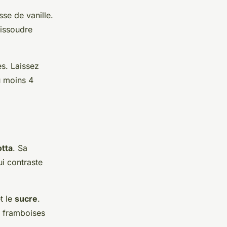
sse de vanille.
dissoudre
s. Laissez
u moins 4
tta
. Sa
ui contraste
t le
sucre
.
s framboises