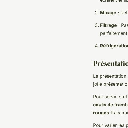
Mixage
: Ret
Filtrage
: Pas
parfaitement 
Réfrigératio
Présentatio
La présentation
jolie présentati
Pour servir, sor
coulis de fram
rouges
frais po
Pour varier les 