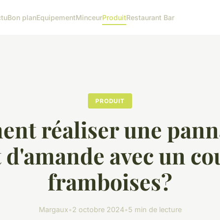
tu
Bon plan
Equipement
Minceur
Produit
Restaurant Bar
PRODUIT
nt réaliser une panna
t d'amande avec un co
framboises?
Margaux
•
2 octobre 2024
•
5 min de lecture