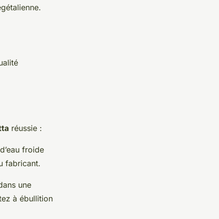
égétalienne.
alité
tta
réussie :
 d’eau froide
u fabricant.
dans une
ez à ébullition