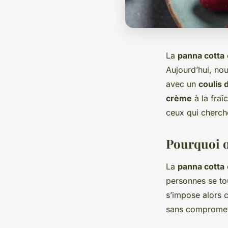
La
panna cotta
Aujourd’hui, no
avec un
coulis 
crème
à la fraî
ceux qui cherche
Pourquoi o
La
panna cotta
personnes se tou
s’impose alors 
sans compromett