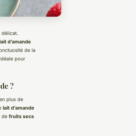
 délicat.
lait d’amande
’onctuosité de la
 idéale pour
de ?
en plus de
Le
lait d’amande
e de
fruits secs