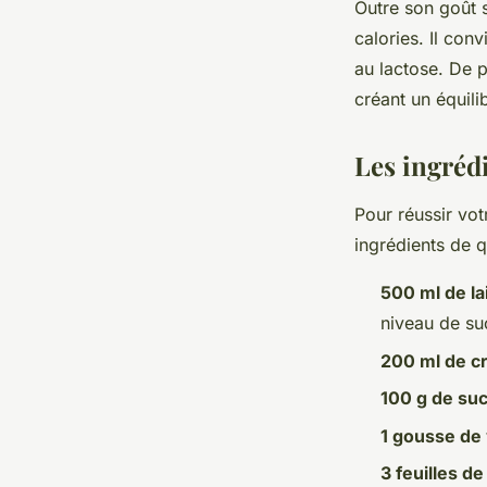
Outre son goût s
calories. Il con
au lactose. De p
créant un équili
Les ingréd
Pour réussir vo
ingrédients de q
500 ml de la
niveau de su
200 ml de c
100 g de su
1 gousse de 
3 feuilles de