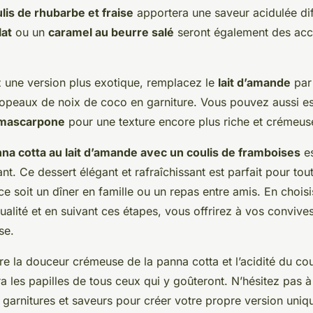
lis de rhubarbe et fraise
apportera une saveur acidulée di
lat
ou un
caramel au beurre salé
seront également des a
z une version plus exotique, remplacez le
lait d’amande
par
copeaux de noix de coco en garniture. Vous pouvez aussi e
mascarpone
pour une texture encore plus riche et crémeus
na cotta au lait d’amande avec un coulis de framboises
es
ant. Ce dessert élégant et rafraîchissant est parfait pour tou
e soit un dîner en famille ou un repas entre amis. En chois
ualité et en suivant ces étapes, vous offrirez à vos convi
se.
re la douceur crémeuse de la panna cotta et l’acidité du cou
a les papilles de tous ceux qui y goûteront. N’hésitez pas 
 garnitures et saveurs pour créer votre propre version uniq