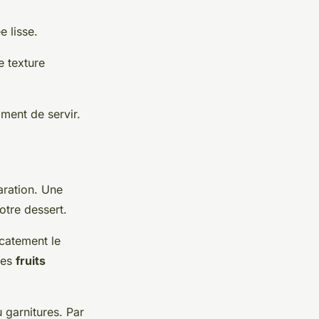
e lisse.
e texture
oment de servir.
aration. Une
otre dessert.
icatement le
ues
fruits
 garnitures. Par