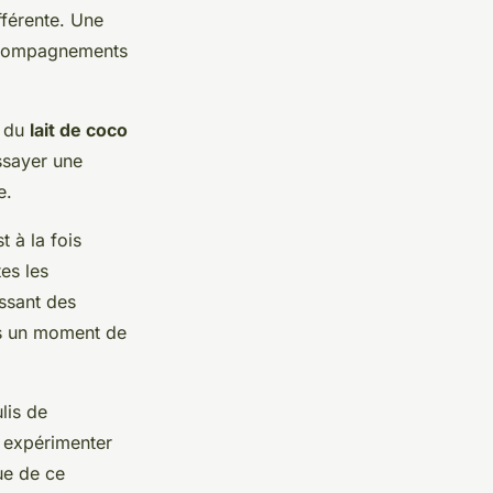
fférente. Une
ccompagnements
 du
lait de coco
ssayer une
e.
t à la fois
tes les
issant des
ves un moment de
lis de
à expérimenter
ue de ce