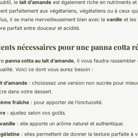
ubtil, le
lait d’amande
est également riche en nutriments et 
vient parfaitement aux végétariens, végétaliens ou à ceux qui
lus, il se marie merveilleusement bien avec la
vanille
et les
bre parfait entre douceur et acidité.
ients nécessaires pour une panna cotta r
tre
panna cotta au lait d’amande
, il vous faudra rassembler
ualité. Voici ce dont vous aurez besoin :
it d’amande
: choisissez une version non sucrée pour mieux
cre dans votre dessert.
rème fraîche
: pour apporter de l’onctuosité.
cre
: ajustez selon vos goûts.
vanille
: elle apporte un arôme naturel et authentique.
 gélatine
: elles permettent de donner la texture parfaite à 