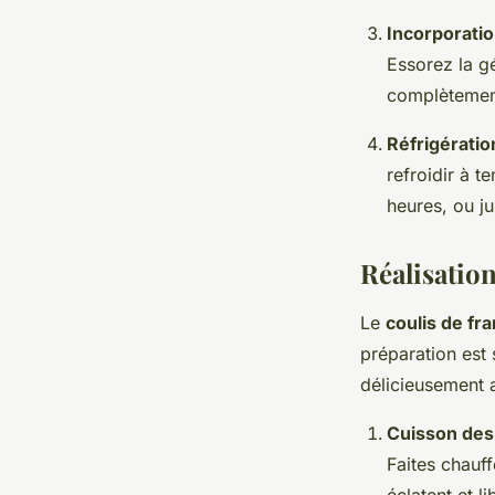
Incorporatio
Essorez la g
complètement
Réfrigératio
refroidir à 
heures, ou ju
Réalisatio
Le
coulis de fr
préparation est 
délicieusement 
Cuisson des
Faites chauf
éclatent et li